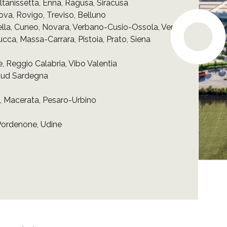
ltanissetta
,
Enna
,
Ragusa
,
Siracusa
ova
,
Rovigo
,
Treviso
,
Belluno
ella
,
Cuneo
,
Novara
,
Verbano-Cusio-Ossola
,
Vercelli
ucca
,
Massa-Carrara
,
Pistoia
,
Prato
,
Siena
e
,
Reggio Calabria
,
Vibo Valentia
ud Sardegna
,
Macerata
,
Pesaro-Urbino
Pordenone
,
Udine