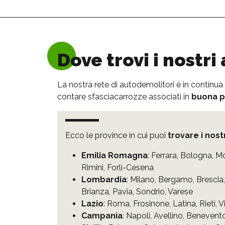
Dove trovi i nostr
La nostra rete di autodemolitori è in continua
contare sfasciacarrozze associati in
buona pa
Ecco le province in cui puoi
trovare i nost
Emilia Romagna
:
Ferrara
,
Bologna
,
M
Rimini
,
Forlì-Cesena
Lombardia
:
Milano
,
Bergamo
,
Brescia
Brianza
,
Pavia
,
Sondrio
,
Varese
Lazio
:
Roma
,
Frosinone
,
Latina
,
Rieti
,
V
Campania
:
Napoli
,
Avellino
,
Benevent