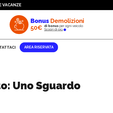
NE VACANZE
a e rimborsata!
Bonus
Demolizioni
50€
di bonus
per ogni veicolo
Scopri di più
TATTACI
AREA RISERVATA
to: Uno Sguardo