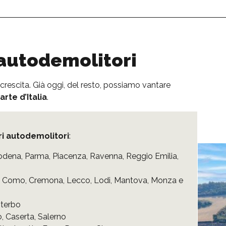
i autodemolitori
 crescita. Già oggi, del resto, possiamo vantare
rte d’Italia
.
ri autodemolitori
:
odena
,
Parma
,
Piacenza
,
Ravenna
,
Reggio Emilia
,
,
Como
,
Cremona
,
Lecco
,
Lodi
,
Mantova
,
Monza e
iterbo
o
,
Caserta
,
Salerno