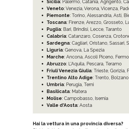
Sicilia
:
Palermo
,
Catania
,
Agrigento
,
Ca
Veneto
:
Venezia
,
Verona
,
Vicenza
,
Pad
Piemonte
:
Torino
,
Alessandria
,
Asti
,
Bi
Toscana
:
Firenze
,
Arezzo
,
Grosseto
,
L
Puglia
:
Bari
,
Brindisi
,
Lecce
,
Taranto
Calabria
:
Catanzaro
,
Cosenza
,
Croton
Sardegna
:
Cagliari
,
Oristano
,
Sassari
,
S
Liguria
:
Genova
,
La Spezia
Marche
:
Ancona
,
Ascoli Piceno
,
Fermo
Abruzzo
:
L'Aquila
,
Pescara
,
Teramo
Friuli Venezia Giulia
:
Trieste
,
Gorizia
,
Trentino Alto Adige
:
Trento
,
Bolzano
Umbria
:
Perugia
,
Terni
Basilicata
:
Matera
Molise
:
Campobasso
,
Isernia
Valle d'Aosta
:
Aosta
Hai la vettura in una provincia diversa?