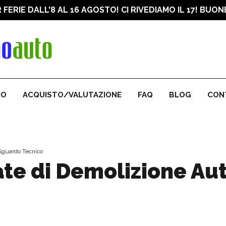
R FERIE DALL'8 AL 16 AGOSTO! CI RIVEDIAMO IL 17! BUO
Demolizione auto gratuit
IO
ACQUISTO/VALUTAZIONE
FAQ
BLOG
CON
Sguardo Tecnico
te di Demolizione Au