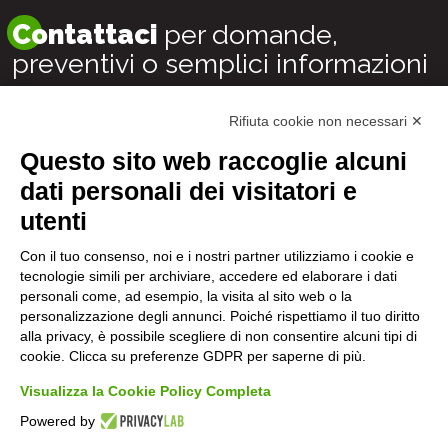
Contattaci
per domande,
preventivi o semplici informazioni
Rifiuta cookie non necessari ✕
Il nostro supporto ti risponderà generalmente entro 24
ore
Questo sito web raccoglie alcuni
dati personali dei visitatori e
Scrivici subito
utenti
Con il tuo consenso, noi e i nostri partner utilizziamo i cookie e
tecnologie simili per archiviare, accedere ed elaborare i dati
personali come, ad esempio, la visita al sito web o la
personalizzazione degli annunci. Poiché rispettiamo il tuo diritto
alla privacy, è possibile scegliere di non consentire alcuni tipi di
cookie. Clicca su preferenze GDPR per saperne di più.
Visualizza la Cookie Policy Completa
©2023 CO.R.A. Consorzio Rete Autodemolitori
Powered by
P.IVA 02109330387 – Tel
3925552450
(anche WhatsApp)