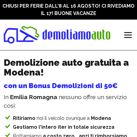
CHIUSI PER FERIE DALL'8 AL 16 AGOSTO! CI RIVEDIAMO
IL 17! BUONE VACANZE
Demoliamo auto | Demolizione a
Demolizione auto gratuita a
Modena!
con un Bonus Demolizioni di 50€
In
Emilia Romagna
nessuno offre un servizio
così:
Ritiriamo
noi il veicolo ovunque a
Modena
Gestiamo l'intero iter in totale sicurezza
Rottamiamo
a costo zero… anzi ti rimborsiamo