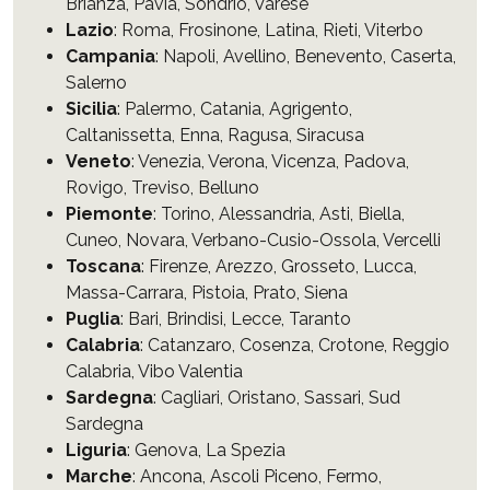
Brianza
,
Pavia
,
Sondrio
,
Varese
Lazio
:
Roma
,
Frosinone
,
Latina
,
Rieti
,
Viterbo
Campania
:
Napoli
,
Avellino
,
Benevento
,
Caserta
,
Salerno
Sicilia
:
Palermo
,
Catania
,
Agrigento
,
Caltanissetta
,
Enna
,
Ragusa
,
Siracusa
Veneto
:
Venezia
,
Verona
,
Vicenza
,
Padova
,
Rovigo
,
Treviso
,
Belluno
Piemonte
:
Torino
,
Alessandria
,
Asti
,
Biella
,
Cuneo
,
Novara
,
Verbano-Cusio-Ossola
,
Vercelli
Toscana
:
Firenze
,
Arezzo
,
Grosseto
,
Lucca
,
Massa-Carrara
,
Pistoia
,
Prato
,
Siena
Puglia
:
Bari
,
Brindisi
,
Lecce
,
Taranto
Calabria
:
Catanzaro
,
Cosenza
,
Crotone
,
Reggio
Calabria
,
Vibo Valentia
Sardegna
:
Cagliari
,
Oristano
,
Sassari
,
Sud
Sardegna
Liguria
:
Genova
,
La Spezia
Marche
:
Ancona
,
Ascoli Piceno
,
Fermo
,