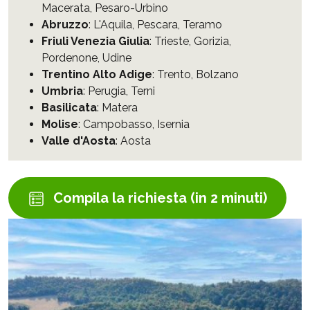
Macerata
,
Pesaro-Urbino
Abruzzo
:
L'Aquila
,
Pescara
,
Teramo
Friuli Venezia Giulia
:
Trieste
,
Gorizia
,
Pordenone
,
Udine
Trentino Alto Adige
:
Trento
,
Bolzano
Umbria
:
Perugia
,
Terni
Basilicata
:
Matera
Molise
:
Campobasso
,
Isernia
Valle d'Aosta
:
Aosta
Compila la richiesta (in 2 minuti)